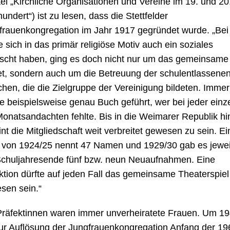
tel „Kirchliche Organisationen und Vereine im 19. und 20
undert“) ist zu lesen, dass die Stettfelder
frauenkongregation im Jahr 1917 gegründet wurde. „Bei 
e sich in das primär religiöse Motiv auch ein soziales
scht haben, ging es doch nicht nur um das gemeinsame
t, sondern auch um die Betreuung der schulentlassene
hen, die die Zielgruppe der Vereinigung bildeten. Immer
e beispielsweise genau Buch geführt, wer bei jeder einz
Monatsandachten fehlte. Bis in die Weimarer Republik hi
nt die Mitgliedschaft weit verbreitet gewesen zu sein. Ei
e von 1924/25 nennt 47 Namen und 1929/30 gab es jewei
chuljahresende fünf bzw. neun Neuaufnahmen. Eine
aktion dürfte auf jeden Fall das gemeinsame Theaterspiel
sen sein.“
Präfektinnen waren immer unverheiratete Frauen. Um 1
zur Auflösung der Jungfrauenkongregation Anfang der 19