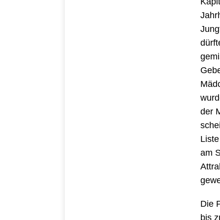
Kapi
Jahrh
Jung
dürft
gemi
Gebe
Mädc
wurd
der 
schei
List
am S
Attr
gewe
Die 
bis 