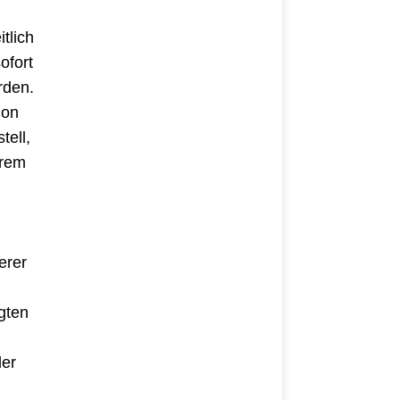
tlich
ofort
rden.
ion
tell,
hrem
erer
gten
der