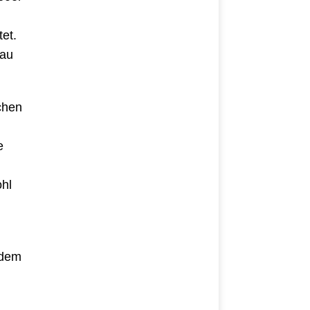
et.
rau
chen
e
hl
 dem