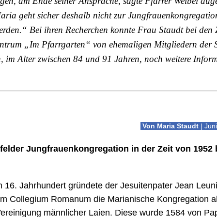
gen, am Ende seiner Ansprache, sagte Pfarrer Weibel au
ria geht sicher deshalb nicht zur Jungfrauenkongregation,
rden.“ Bei ihren Recherchen konnte Frau Staudt bei den
zentrum „Im Pfarrgarten“ von ehemaligen Mitgliedern der St
 im Alter zwischen 84 und 91 Jahren, noch weitere Inform
Von Maria Staudt
| Jun
tfelder Jungfrauenkongregation in der Zeit von 1952 
0
 16. Jahrhundert gründete der Jesuitenpater Jean Leun
m Collegium Romanum die Marianische Kongregation a
ereinigung männlicher Laien. Diese wurde 1584 von Pa