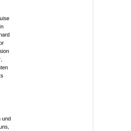
uise
in
nhard
or
sion
†,
nten
ks
n und
uns,