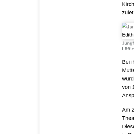
Kirc
zulet
Jungf
Löffle
Bei 
Mutt
wurd
von 
Ansp
Am z
Thea
Dies