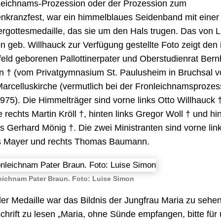
leichnams-Prozession oder der Prozession zum
nkranzfest, war ein himmelblaues Seidenband mit einer
ergottesmedaille, das sie um den Hals trugen. Das von L
n geb. Willhauck zur Verfügung gestellte Foto zeigt den 
tfeld geborenen Pallottinerpater und Oberstudienrat Ber
n † (vom Privatgymnasium St. Paulusheim in Bruchsal v
Marcelluskirche (vermutlich bei der Fronleichnamsprozes
975). Die Himmelträger sind vorne links Otto Willhauck 
 rechts Martin Kröll †, hinten links Gregor Woll † und hi
ts Gerhard Mönig †. Die zwei Ministranten sind vorne lin
 Mayer und rechts Thomas Baumann.
eichnam Pater Braun. Foto: Luise Simon
der Medaille war das Bildnis der Jungfrau Maria zu sehe
Schrift zu lesen „Maria, ohne Sünde empfangen, bitte für 