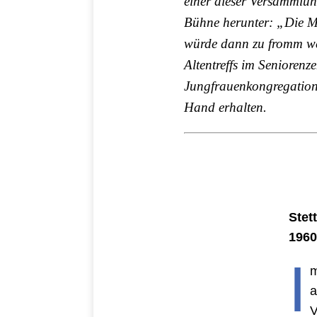
einer dieser Versammlun
Bühne herunter: „Die Ma
würde dann zu fromm we
Altentreffs im Senioren
Jungfrauenkongregation,
Hand erhalten.
Stet
196
I
m
a
V