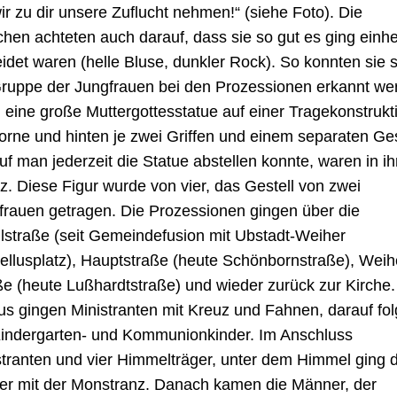
ir zu dir unsere Zuflucht nehmen!“ (siehe Foto). Die
hen achteten auch darauf, dass sie so gut es ging einhei
eidet waren (helle Bluse, dunkler Rock). So konnten sie s
Gruppe der Jungfrauen bei den Prozessionen erkannt we
 eine große Muttergottesstatue auf einer Tragekonstrukt
vorne und hinten je zwei Griffen und einem separaten Ges
uf man jederzeit die Statue abstellen konnte, waren in i
tz. Diese Figur wurde von vier, das Gestell von zwei
frauen getragen. Die Prozessionen gingen über die
lstraße (seit Gemeindefusion mit Ubstadt-Weiher
ellusplatz), Hauptstraße (heute Schönbornstraße), Weih
ße (heute Lußhardtstraße) und wieder zurück zur Kirche.
us gingen Ministranten mit Kreuz und Fahnen, darauf fol
Kindergarten- und Kommunionkinder. Im Anschluss
stranten und vier Himmelträger, unter dem Himmel ging 
rer mit der Monstranz. Danach kamen die Männer, der