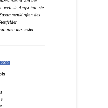
genzwinkernd von der
 weil sie Angst hat, sie
 Zusammenkünften des
ettfelder
ationen aus erster
i 2020
bis
is
ls
pst