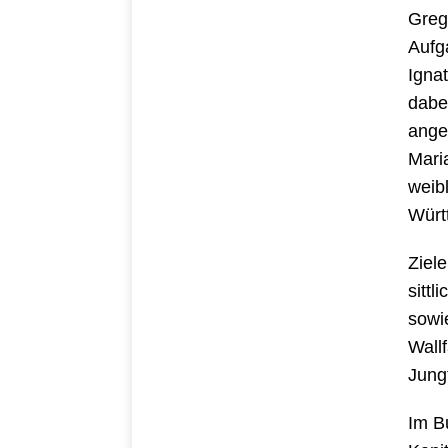
Grego
Aufg
Igna
dabe
ange
Mari
weib
Würt
Ziel
sitt
sowi
Wall
Jung
Im B