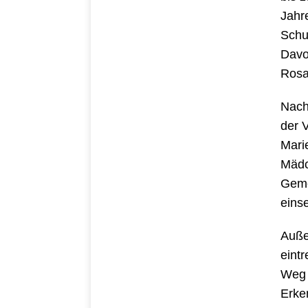
Jahr
Schu
Davo
Rosa
Nach
der V
Mari
Mädc
Geme
eins
Auße
eint
Weg 
Erke