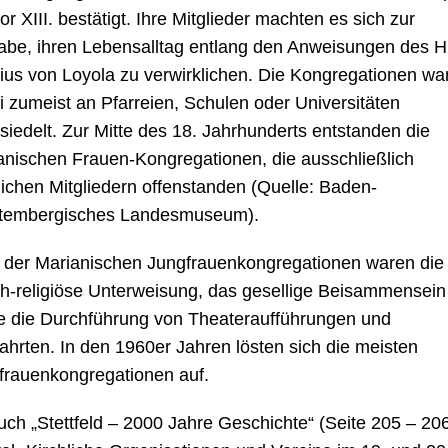
r XIII. bestätigt. Ihre Mitglieder machten es sich zur
abe, ihren Lebensalltag entlang den Anweisungen des Hl
tius von Loyola zu verwirklichen. Die Kongregationen wa
i zumeist an Pfarreien, Schulen oder Universitäten
siedelt. Zur Mitte des 18. Jahrhunderts entstanden die
anischen Frauen-Kongregationen, die ausschließlich
lichen Mitgliedern offenstanden (Quelle: Baden-
tembergisches Landesmuseum).
e der Marianischen Jungfrauenkongregationen waren die
lich-religiöse Unterweisung, das gesellige Beisammensein
e die Durchführung von Theateraufführungen und
fahrten. In den 1960er Jahren lösten sich die meisten
frauenkongregationen auf.
uch „Stettfeld – 2000 Jahre Geschichte“ (Seite 205 – 20