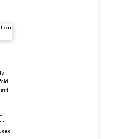
te
feld
 und
nen
en.
uses