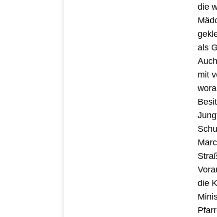
die w
Mädc
gekl
als 
Auch
mit 
wora
Besi
Jung
Schu
Marc
Stra
Vora
die 
Mini
Pfar