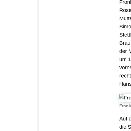
Fron
Rose
Mutt
Simo
Stet
Brau
der 
um 1
vorne
rech
Hans
Fronl
Auf 
die 