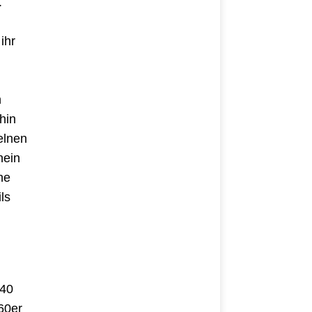
.
ihr
n
hin
elnen
nein
ne
ls
940
60er