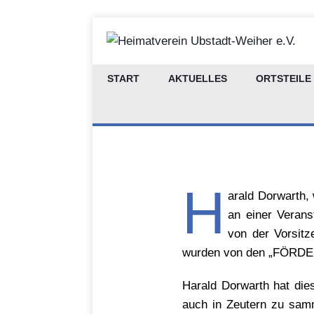
Zeuterne
START
AKTUELLES
ORTSTEILE
H
arald Dorwarth, 
an einer Verans
von der Vorsitz
wurden von den „FÖRDER
Harald Dorwarth hat dies
auch in Zeutern zu samm