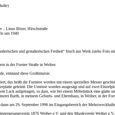
halle)
 – Linus Böser, Hirschstraße
fie um 1940
tlerischen und gestalterischen Freiheit“ frisch ans Werk (siehe Foto m
n in der Forster Straße in Weiher.
, entstand diese Großintarsie.
iert, das heißt die Furniere werden mit einem speziellen Messer geschnit
gerplatte geleimt. Die Umrisse wurden ausgesägt und auf zwei Einzel
in Lack aufgetragen, so dass, wie bei einem Möbelstück eine glatte und
erei Barth, in meinem Geburts- und Elternhaus, in Weiher, in der Forst
r dann am 29. September 1996 im Eingangsbereich der Mehrzweckhalle 
ännergesangverein 1876 Weiher e.V. und den Musikverein Weiher e.V., 