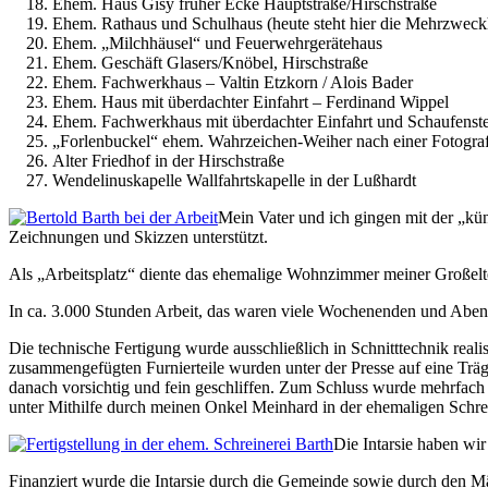
Ehem. Haus Gisy früher Ecke Hauptstraße/Hirschstraße
Ehem. Rathaus und Schulhaus (heute steht hier die Mehrzweck
Ehem. „Milchhäusel“ und Feuerwehrgerätehaus
Ehem. Geschäft Glasers/Knöbel, Hirschstraße
Ehem. Fachwerkhaus – Valtin Etzkorn / Alois Bader
Ehem. Haus mit überdachter Einfahrt – Ferdinand Wippel
Ehem. Fachwerkhaus mit überdachter Einfahrt und Schaufenster
„Forlenbuckel“ ehem. Wahrzeichen-Weiher nach einer Fotogra
Alter Friedhof in der Hirschstraße
Wendelinuskapelle Wallfahrtskapelle in der Lußhardt
Mein Vater und ich gingen mit der „küns
Zeichnungen und Skizzen unterstützt.
Als „Arbeitsplatz“ diente das ehemalige Wohnzimmer meiner Großelter
In ca. 3.000 Stunden Arbeit, das waren viele Wochenenden und Abende
Die technische Fertigung wurde ausschließlich in Schnitttechnik realis
zusammengefügten Furnierteile wurden unter der Presse auf eine Trä
danach vorsichtig und fein geschliffen. Zum Schluss wurde mehrfach e
unter Mithilfe durch meinen Onkel Meinhard in der ehemaligen Schrein
Die Intarsie haben wi
Finanziert wurde die Intarsie durch die Gemeinde sowie durch den M