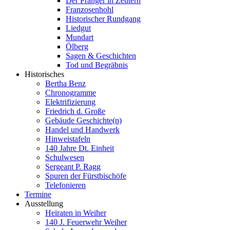
Der Pranger in Zeutern
Franzosenhohl
Historischer Rundgang
Liedgut
Mundart
Ölberg
Sagen & Geschichten
Tod und Begräbnis
Historisches
Bertha Benz
Chronogramme
Elektrifizierung
Friedrich d. Große
Gebäude Geschichte(n)
Handel und Handwerk
Hinweistafeln
140 Jahre Dt. Einheit
Schulwesen
Sergeant P. Ragg
Spuren der Fürstbischöfe
Telefonieren
Termine
Ausstellung
Heiraten in Weiher
140 J. Feuerwehr Weiher