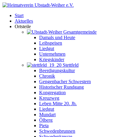
Start
Aktuelles
Ortsteile
Gesamtgemeinde
Damals und Heute
Leibspeisen
Liedgut
Unternehmen
Kriegskinder
Stettfeld
Beerdigungskultur
Chronik
Gengenbacher Schwestern
Historischer Rundgang
Kongregation
Kreuzweg
Leben Mitte 20. Jh.
Liedgut
Mundart
Ölberg
Pieta
Schwedenbrunnen
Schwedenkreuze