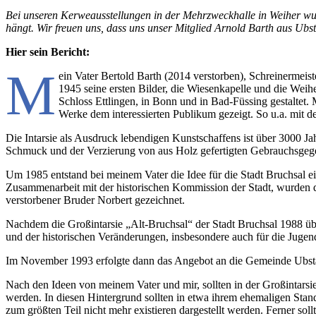
Bei unseren Kerweausstellungen in der Mehrzweckhalle in Weiher wu
hängt. Wir freuen uns, dass uns unser Mitglied Arnold Barth aus Ubs
Hier sein Bericht:
M
ein Vater Bertold Barth (2014 verstorben), Schreinermeiste
1945 seine ersten Bilder, die Wiesenkapelle und die Weihe
Schloss Ettlingen, in Bonn und in Bad-Füssing gestaltet.
Werke dem interessierten Publikum gezeigt. So u.a. mit d
Die Intarsie als Ausdruck lebendigen Kunstschaffens ist über 3000 Ja
Schmuck und der Verzierung von aus Holz gefertigten Gebrauchsgegen
Um 1985 entstand bei meinem Vater die Idee für die Stadt Bruchsal ei
Zusammenarbeit mit der historischen Kommission der Stadt, wurden d
verstorbener Bruder Norbert gezeichnet.
Nachdem die Großintarsie „Alt-Bruchsal“ der Stadt Bruchsal 1988 üb
und der historischen Veränderungen, insbesondere auch für die Jugen
Im November 1993 erfolgte dann das Angebot an die Gemeinde Ubst
Nach den Ideen von meinem Vater und mir, sollten in der Großintarsi
werden. In diesen Hintergrund sollten in etwa ihrem ehemaligen Sta
zum größten Teil nicht mehr existieren dargestellt werden. Ferner 