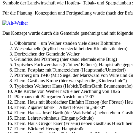
Symbole der Landwirtschaft wie Hopfen-, Tabak- und Spargelanbau sy
Für die Planung, Konzeption und Fertigstellung wurde (nach der Erfa
Das Konzept wurde durch die Gemeinde genehmigt und mit folgenden 
Ölbohrturm – um Weiher standen viele dieser Bohrtürme
Wiesenkapelle (idyllisch versteckt bei den Kleintierzüchtern)
Dorfzeichen der Gemeinde Weiher
Grundriss des Pfarrberg (hier stand ehemals eine Burg)
Typisches Fachwerkhaus (Gärtner/ Krämer), Hauptstraße gege
Ehem. Festplatz mit Turnerzeichen (Hauptstraße/Unterdorf)
Pfarrberg um 1940 (Mit Siegel der Markward von Wilre und Gr
Ehem. Gasthaus Krone (hier war später die „Kinderschule“)
Typisches Weiherer Haus (Habich/Bellm/Barth Brunnenstraße)
Alte Kirche von Weiher nach einer Zeichnung von 1826
Pfarrhaus mit Pfarrgarten Ansicht um 1907
Ehem. Haus mit überdachter Einfahrt Herzog (der Förster) Hau
Ehem. Zigarrenfabrik – Albert Böser im „Stickl“
Ehem. Haus – Josef Barth (der Waldschütz) neben ehem. Gast
Ehem. Lehrerwohnhaus (Eingang-Schule)
Ehem. Haus Gregor Eiser (Friseur) neben Gasthaus Hirsch heu
Ehem. Bäckerei Herzog, Hauptstraße