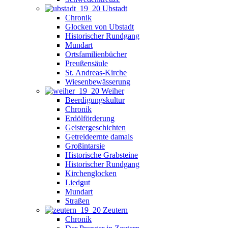
Ubstadt
Chronik
Glocken von Ubstadt
Historischer Rundgang
Mundart
Ortsfamilienbücher
Preußensäule
St. Andreas-Kirche
Wiesenbewässerung
Weiher
Beerdigungskultur
Chronik
Erdölförderung
Geistergeschichten
Getreideernte damals
Großintarsie
Historische Grabsteine
Historischer Rundgang
Kirchenglocken
Liedgut
Mundart
Straßen
Zeutern
Chronik