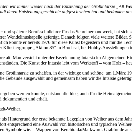
rden wir immer wieder nach der Entstehung der Großintarsie „Alt-Wei
tadt deren Entstehungsgeschichte aufgeschrieben hat und bedanken uns 
r und späterer Berufsschullehrer für das Schreinerhandwerk, hat sich sch
rer Wendelinuskapelle gefertigt. Danach folgten viele weitere Bilder. S
 Mich konnte er bereits 1976 für diese Kunst begeistern und mir die T
er Künstlergruppe „Aktion 85“ in Bruchsal, bei Hobby-Ausstellungen in
hre alt. Man versteht unter der Bezeichnung Intarsia im Allgemeinen Ei
ständen. Die Kunst der Intarsia lebt vom Werkstoff – vom Holz – heu
ne Großintarsie zu schaffen, in der wichtige und schöne, am 1.März 194
ie Gebäude ausgewählt und gemeinsam haben wir die Intarsie gefertig
ergeben werden konnte, entstand die Idee, auch für die Heimatgemeinde
d dokumentiert und erhält.
adt-Weiher.
e als Hintergrund der erste bekannte Lageplan von Weiher aus dem Jah
ndort entsprechend eine Auswahl von historischen und typischen Weihe
sollten Symbole wie: – Wappen von Berchtrada/Markward. Grabfunde aus