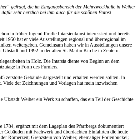
her“ gefragt, die im Eingangsbereich der Mehrzweckhalle in Weiher
dafür sehr herzlich bei ihm auch für die schönen Fotos!
on in früher Jugend für die Intarsienkunst interessiert und bereits
eit 1950 hat er viele Ausstellungen regional und überregional im
echniken weitergeben. Gemeinsam haben wir in Ausstellungen unsere
 Ubstadt und 1992 in der alten St. Martin Kirche in Zeutern.
nlegearbeiten in Holz. Die Intarsia diente von Beginn an dem
tzutage in Form des Furniers.
5 zerstörte Gebäude dargestellt und erhalten werden sollten. In
t. Viele der Zeichnungen und Vorlagen hat mein inzwischen
 Ubstadt-Weiher ein Werk zu schaffen, das ein Teil der Geschichte
re 1784, ergänzt mit dem Lageplan des Pfarrbergs dokumentiert
rer Gebäuden mit Fachwerk und überdachten Einfahrten die heute
 der Römerzeit; Grenzstein von Weiher; ehemaliger Forlenbuckel;