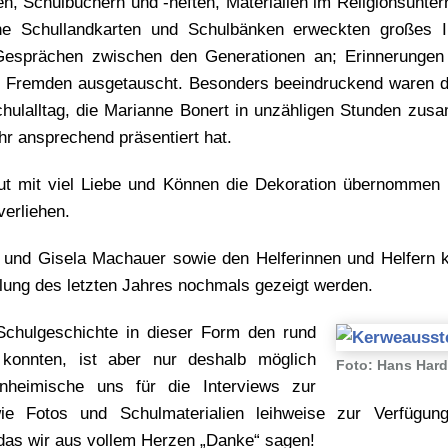
en, Schulbüchern und -heften, Materialien im Religionsunter
che Schullandkarten und Schulbänken erweckten großes I
Gesprächen zwischen den Generationen an; Erinnerungen
 Fremden ausgetauscht. Besonders beeindruckend waren d
chulalltag, die Marianne Bonert in unzähligen Stunden zus
hr ansprechend präsentiert hat.
ut mit viel Liebe und Können die Dekoration übernommen 
erliehen.
und Gisela Machauer sowie den Helferinnen und Helfern k
lung des letzten Jahres nochmals gezeigt werden.
Schulgeschichte in dieser Form den rund
konnten, ist aber nur deshalb möglich
Foto: Hans Hard
nheimische uns für die Interviews zur
ie Fotos und Schulmaterialien leihweise zur Verfügung
das wir aus vollem Herzen „Danke“ sagen!