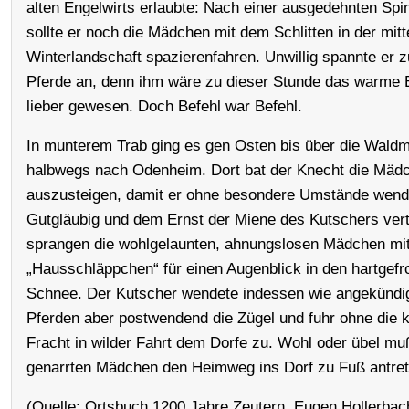
alten Engelwirts erlaubte: Nach einer ausgedehnten Spi
sollte er noch die Mädchen mit dem Schlitten in der mitt
Winterlandschaft spazierenfahren. Unwillig spannte er 
Pferde an, denn ihm wäre zu dieser Stunde das warme 
lieber gewesen. Doch Befehl war Befehl.
In munterem Trab ging es gen Osten bis über die Waldm
halbwegs nach Odenheim. Dort bat der Knecht die Mäd
auszusteigen, damit er ohne besondere Umstände wend
Gutgläubig und dem Ernst der Miene des Kutschers ver
sprangen die wohlgelaunten, ahnungslosen Mädchen mit
„Hausschläppchen“ für einen Augenblick in den hartgefr
Schnee. Der Kutscher wendete indessen wie angekündig
Pferden aber postwendend die Zügel und fuhr ohne die 
Fracht in wilder Fahrt dem Dorfe zu. Wohl oder übel mu
genarrten Mädchen den Heimweg ins Dorf zu Fuß antret
(Quelle: Ortsbuch 1200 Jahre Zeutern, Eugen Hollerbac