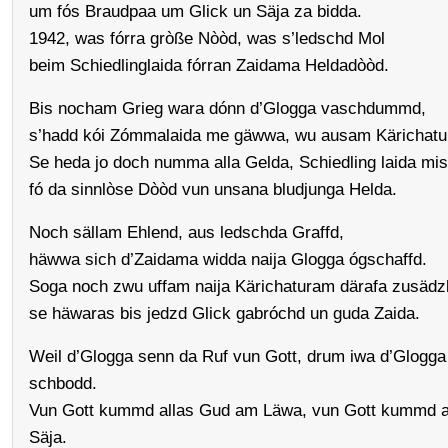
um fós Braudpaa um Glick un Säja za bidda.
1942, was fórra gròße Nòòd, was s’ledschd Mol
beim Schiedlinglaida fórran Zaidama Heldadòòd.
Bis nocham Grieg wara dónn d’Glogga vaschdummd,
s’hadd kói Zómmalaida me gäwwa, wu ausam Kärichat
Se heda jo doch numma alla Gelda, Schiedling laida mi
fó da sinnlòse Dòòd vun unsana bludjunga Helda.
Noch sällam Ehlend, aus ledschda Graffd,
häwwa sich d’Zaidama widda naija Glogga ógschaffd.
Soga noch zwu uffam naija Kärichaturam därafa zusädzli
se häwaras bis jedzd Glick gabróchd un guda Zaida.
Weil d’Glogga senn da Ruf vun Gott, drum iwa d’Glogg
schbodd.
Vun Gott kummd allas Gud am Läwa, vun Gott kummd al
Säja.