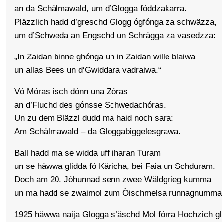
an da Schälmawald, um d’Glogga fóddzakarra.
Pläzzlich hadd d’greschd Glogg ógfónga za schwäzza,
um d’Schweda an Engschd un Schrägga za vasedzza:
„In Zaidan binne ghónga un in Zaidan wille blaiwa
un allas Bees un d‘Gwiddara vadraiwa.“
Vó Móras isch dónn una Zóras
an d’Fluchd des gónsse Schwedachóras.
Un zu dem Bläzzl dudd ma haid noch sara:
Am Schälmawald – da Gloggabiggelesgrawa.
Ball hadd ma se widda uff iharan Turam
un se häwwa glidda fó Käricha, bei Faia un Schduram.
Doch am 20. Jóhunnad senn zwee Wäldgrieg kumma
un ma hadd se zwaimol zum Òischmelsa runnagnumma
1925 häwwa naija Glogga s’äschd Mol fórra Hochzich gl