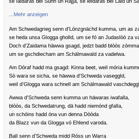
se laidaras bei Sunn un Räjja, se leidaras bei Laid un Sä
...Mehr anzeigen
Am Schwedagrieg senn d’Lónzgnächd kumma, um as z
se heda unsa Glogga gholld, um se fó an Judaslòò za v
Doch d’Zaidama häwwa gsagd, jedzt badd blòòs zómmah
um se gschdiecham am Schälmawald za vadelwa.
Am Dóraf hadd ma gsagd: Kinna beet, weil mória kumm
Sò wara se sicha, se häwwa d’Schweda vaseggld,
weil d’Glogga wara schnell am Schälmawald vaschdeggl
Awwa d’Schweda senn kumma un häwaras iwafalla,
blòòs, da Schwedatrung, dä hadd niemónd gfalla,
un schóins hadd óna vun denna Dòòda
da Blazz vun da Glogga vó Ehlend varoda.
Ball senn d’Schweda midd Róss un Warra