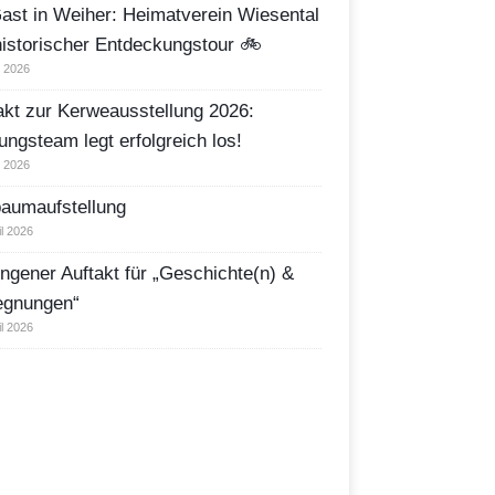
ast in Weiher: Heimatverein Wiesental
historischer Entdeckungstour 🚲
i 2026
akt zur Kerweausstellung 2026:
ungsteam legt erfolgreich los!
i 2026
aumaufstellung
il 2026
ngener Auftakt für „Geschichte(n) &
egnungen“
il 2026