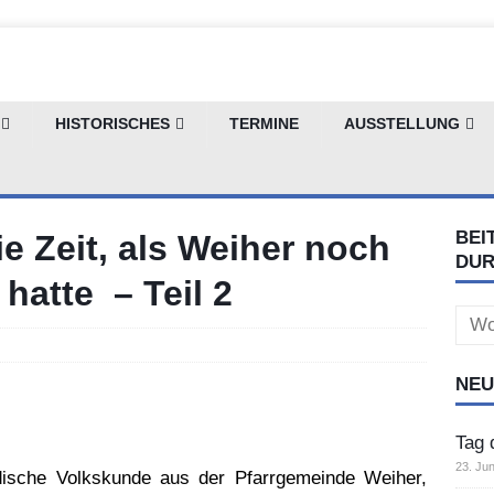
HISTORISCHES
TERMINE
AUSSTELLUNG
BEI
e Zeit, als Weiher noch
DU
hatte – Teil 2
Sear
for:
NEU
Tag 
23. Jun
dische Volkskunde aus der Pfarrgemeinde Weiher,