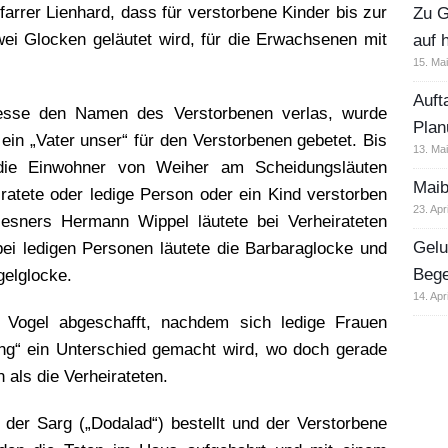
arrer Lienhard, dass für verstorbene Kinder bis zur
Zu G
ei Glocken geläutet wird, für die Erwachsenen mit
auf 
15. Ma
Auft
esse den Namen des Verstorbenen verlas, wurde
Plan
ein „Vater unser“ für den Verstorbenen gebetet. Bis
13. Ma
die Einwohner von Weiher am Scheidungsläuten
Maib
iratete oder ledige Person oder ein Kind verstorben
23. Apr
sners Hermann Wippel läutete bei Verheirateten
Gelu
bei ledigen Personen läutete die Barbaraglocke und
Beg
gelglocke.
14. Apr
 Vogel abgeschafft, nachdem sich ledige Frauen
ng“ ein Unterschied gemacht wird, wo doch gerade
 als die Verheirateten.
der Sarg („Dodalad“) bestellt und der Verstorbene