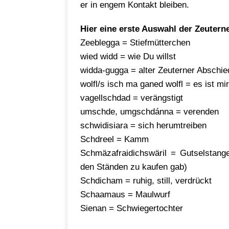
er in engem Kontakt bleiben.
Hier eine erste Auswahl der Zeutern
Zeeblegga = Stiefmütterchen
wied widd = wie Du willst
widda-gugga = alter Zeuterner Abschi
wolfl/s isch ma ganed wolfl = es ist mir
vagellschdad = verängstigt
umschde, umgschdánna = verenden
schwidisiara = sich herumtreiben
Schdreel = Kamm
Schmäzafraidichswäril = Gutselstang
den Ständen zu kaufen gab)
Schdicham = ruhig, still, verdrückt
Schaamaus = Maulwurf
Sienan = Schwiegertochter