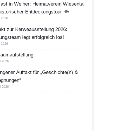
ast in Weiher: Heimatverein Wiesental
historischer Entdeckungstour 🚲
i 2026
akt zur Kerweausstellung 2026:
ungsteam legt erfolgreich los!
i 2026
aumaufstellung
il 2026
ngener Auftakt für „Geschichte(n) &
egnungen“
il 2026