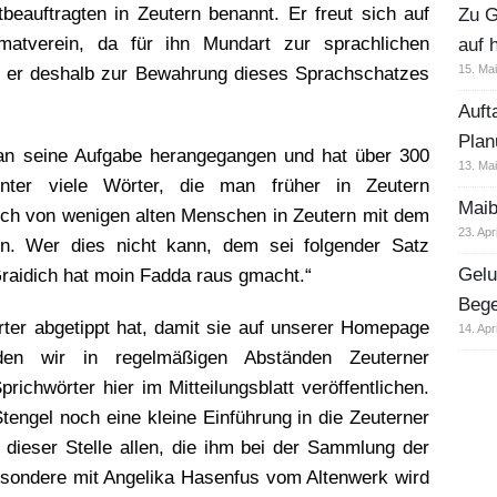
eauftragten in Zeutern benannt. Er freut sich auf
Zu G
atverein, da für ihn Mundart zur sprachlichen
auf 
15. Ma
d er deshalb zur Bewahrung dieses Sprachschatzes
Auft
Plan
ts an seine Aufgabe herangegangen und hat über 300
13. Ma
unter viele Wörter, die man früher in Zeutern
Maib
noch von wenigen alten Menschen in Zeutern mit dem
23. Apr
en. Wer dies nicht kann, dem sei folgender Satz
Gelu
raidich hat moin Fadda raus gmacht.“
Beg
örter abgetippt hat, damit sie auf unserer Homepage
14. Apr
rden wir in regelmäßigen Abständen Zeuterner
chwörter hier im Mitteilungsblatt veröffentlichen.
engel noch eine kleine Einführung in die Zeuterner
ieser Stelle allen, die ihm bei der Sammlung der
besondere mit Angelika Hasenfus vom Altenwerk wird