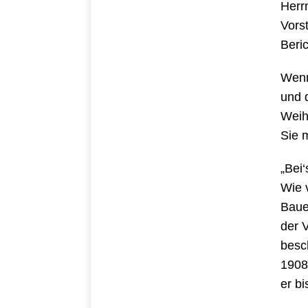
Herr
Vors
Beric
Wenn
und 
Weih
Sie 
„Bei
Wie 
Baue
der V
besc
1908
er b