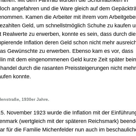
haffen. Mit dem Fahrrad wurden die Schuhfabriken in
loch angefahren und die Ware gleich auf dem Gepäcktr
enommen. Kamen die Arbeiter mit ihrem vom Arbeitgebe
ezahlten Geld, um schnellstmöglich Schuhe zu kaufen 
t Realwerte zu erwerben, konnte es sein, dass durch die
ppierende Inflation deren Geld schon nicht mehr ausreich
as Gewünschte zu erwerben. Ebenso kam es vor, dass
olin mit dem eingenommenen Geld kurze Zeit später bei
handel durch die rasanten Preissteigerungen nicht meh
aufen konnte.
lenstraße, 1930er Jahre.
5. November 1923 wurde die Inflation mit der Einführun
enmark (wertgleich mit der späteren Reichsmark) beend
ar für die Familie Michenfelder nun auch im beschaulic