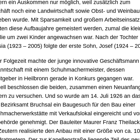
ern ein Auskommen nur möglich, weil zusätzlich zum
häft noch eine Landwirtschaft sowie Obst- und Weinbau
ieben wurde. Mit Sparsamkeit und großem Arbeitseinsatz
ten diese Aufbaujahre gemeistert werden, zumal die kle
lie um zwei Kinder angewachsen war. Nach der Tochter
sia (1923 – 2005) folgte der erste Sohn, Josef (1924 – 2
er Folgezeit machte der junge innovative Geschäftsmann
nntschaft mit einem Schuhmachermeister, dessen
itgeber in Heilbronn gerade in Konkurs gegangen war.
ell beschlossen die beiden, zusammen einen Neuanfang
ern zu versuchen. Und so wurde am 14. Juli 1926 an da
 Bezirksamt Bruchsal ein Baugesuch für den Bau einer
hmacherwerkstätte mit Verkaufslokal eingereicht und vo
ehörde genehmigt. Der Bauleiter Maurer Franz Theilack
Zeutern realisierte den Anbau mit einer Größe von ca. 1
ratmetern. Der zur Kapellenstraße liegende Teil des ne