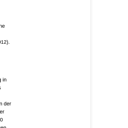
ine
012).
 in
s
n der
er
00
uen