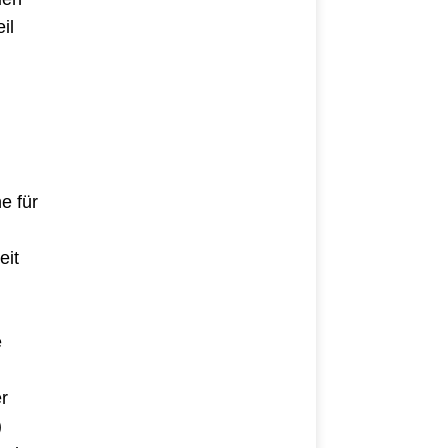
il
e für
eit
e
er
)