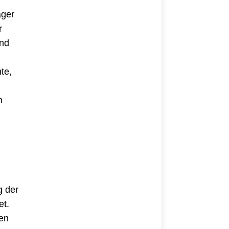
äger
r
und
te,
m
r
g der
et.
hen