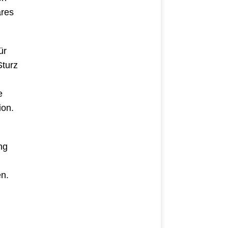
ares
ür
Sturz
e
ion.
ng
n.