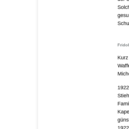
Solc
gesu
Schu
Frido
Kurz
Waff
Mich
1922
Stie
Famil
Kape
güns
1922