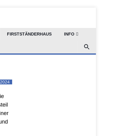
elder in
FIRSTSTÄNDERHAUS
INFO
i 2024
ie
teil
iner
 und