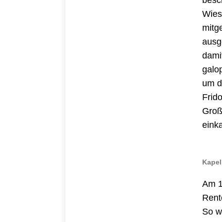
besc
Wies
mitg
ausg
dami
galo
um d
Frid
Groß
eink
Kapel
Am 1
Rent
So w