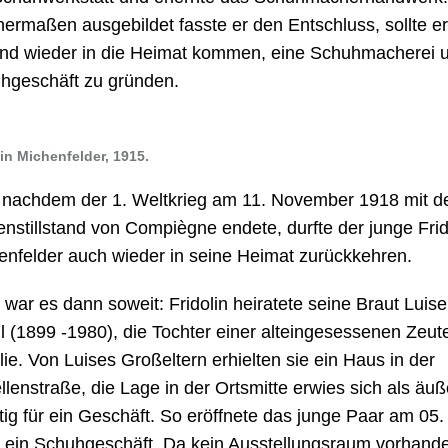
hermaßen ausgebildet fasste er den Entschluss, sollte e
nd wieder in die Heimat kommen, eine Schuhmacherei 
hgeschäft zu gründen.
lin Michenfelder, 1915.
 nachdem der 1. Weltkrieg am 11. November 1918 mit 
enstillstand von Compiègne endete, durfte der junge Frid
enfelder auch wieder in seine Heimat zurückkehren.
 war es dann soweit: Fridolin heiratete seine Braut Luise
hl (1899 -1980), die Tochter einer alteingesessenen Zeut
ie. Von Luises Großeltern erhielten sie ein Haus in der
llenstraße, die Lage in der Ortsmitte erwies sich als äuß
tig für ein Geschäft. So eröffnete das junge Paar am 05.
 ein Schuhgeschäft. Da kein Ausstellungsraum vorhand