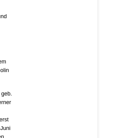
r
und
dem
olin
 geb.
erner
erst
 Juni
en