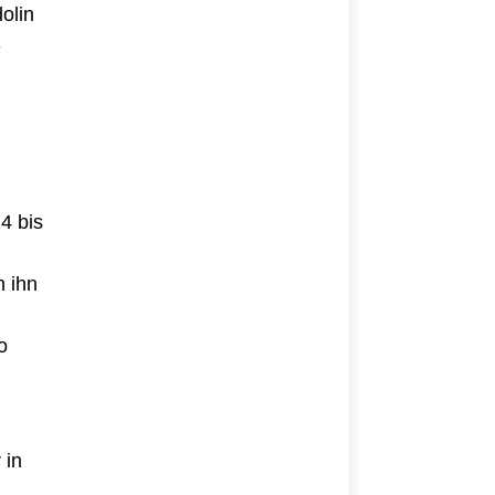
olin
-
4 bis
h ihn
o
 in
.