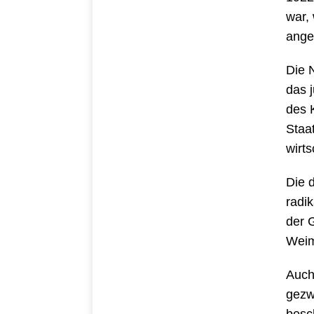
war,
ange
Die 
das 
des 
Staa
wirts
Die 
radi
der 
Weim
Auch
gezw