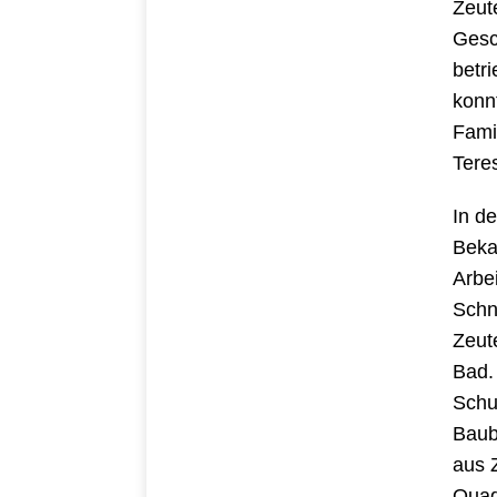
Zeut
Gesc
betr
konn
Fami
Tere
In d
Beka
Arbe
Schn
Zeut
Bad.
Schu
Baub
aus 
Quad