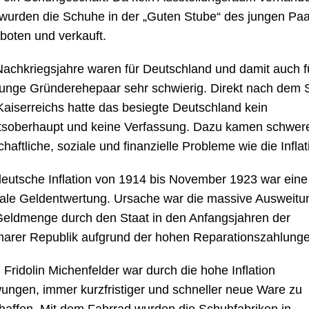
 wurden die Schuhe in der „Guten Stube“ des jungen Pa
boten und verkauft.
Nachkriegsjahre waren für Deutschland und damit auch f
junge Gründerehepaar sehr schwierig. Direkt nach dem 
Kaiserreichs hatte das besiegte Deutschland kein
tsoberhaupt und keine Verfassung. Dazu kamen schwer
chaftliche, soziale und finanzielle Probleme wie die Inflat
deutsche Inflation von 1914 bis November 1923 war eine
kale Geldentwertung. Ursache war die massive Ausweitu
Geldmenge durch den Staat in den Anfangsjahren der
arer Republik aufgrund der hohen Reparationszahlunge
 Fridolin Michenfelder war durch die hohe Inflation
ungen, immer kurzfristiger und schneller neue Ware zu