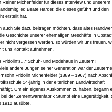
n Reiner Michenfelder für dieses Interview und unserem
tandsmitglied Beate Harder, die dieses geführt und den
ht erstellt hat.
 auch Sie dazu beitragen möchten, dass altes Handwe
die Geschichte unserer ehemaligen Geschäfte in Ubstad
er nicht vergessen werden, so würden wir uns freuen, 
mit uns Kontakt aufnehmen.
‘s Fridolin‘s…“ Schuh- und Modehaus in Zeutern!
viele andere Jungen seiner Generation war der Zeuterne
rnsohn Fridolin Michenfelder (1889 – 1967) nach Absch
olksschule 14-jährig in der elterlichen Landwirtschaft
häftigt. Um ein eigenes Auskommen zu haben, begann e
 bei der Zementwarenfabrik Stumpf eine Lagertätigkeit, 
is 1912 ausübte.