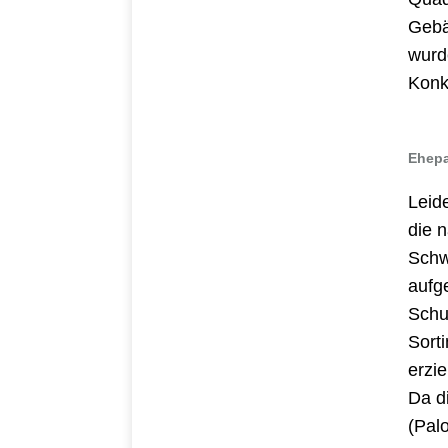
Gebä
wurd
Konk
Ehepa
Leid
die 
Schw
aufg
Schu
Sort
erzie
Da d
(Pal