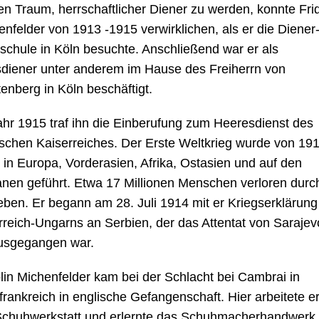
en Traum, herrschaftlicher Diener zu werden, konnte Frid
enfelder von 1913 -1915 verwirklichen, als er die Diener
schule in Köln besuchte. Anschließend war er als
diener unter anderem im Hause des Freiherrn von
enberg in Köln beschäftigt.
ahr 1915 traf ihn die Einberufung zum Heeresdienst des
schen Kaiserreiches. Der Erste Weltkrieg wurde von 191
 in Europa, Vorderasien, Afrika, Ostasien und auf den
nen geführt. Etwa 17 Millionen Menschen verloren durc
Leben. Er begann am 28. Juli 1914 mit er Kriegserklärung
rreich-Ungarns an Serbien, der das Attentat von Sarajev
usgegangen war.
olin Michenfelder kam bei der Schlacht bei Cambrai in
rankreich in englische Gefangenschaft. Hier arbeitete er
Schuhwerkstatt und erlernte das Schuhmacherhandwerk