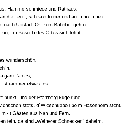
haus, Hammerschmiede und Rathaus.
an die Leut´, scho-on früher und auch noch heut´.
, nach Ubstadt-Ort zum Bahnhof geh´n.
tron, ein Besuch des Ortes sich lohnt.
 es wunderschön,
eh´n.
 ja ganz famos,
 ist i-immer etwas los.
telpunkt, und der Pfarrberg kugelrund.
e Menschen stets, d´Wiesenkapell beim Hasenheim steht.
, mi-it Gästen aus Nah und Fern.
en fein, da sind „Weiherer Schnecken“ daheim.