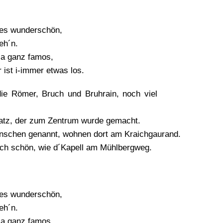
 es wunderschön,
eh´n.
 ja ganz famos,
 ist i-immer etwas los.
die Römer, Bruch und Bruhrain, noch viel
atz, der zum Zentrum wurde gemacht.
nschen genannt, wohnen dort am Kraichgaurand.
ch schön, wie d´Kapell am Mühlbergweg.
 es wunderschön,
eh´n.
 ja ganz famos,