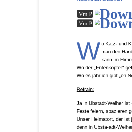
Vm
P
Vm
P
W
o Katz- und K
man den Hard
kann im Himm
Wo der „Entenköpfer“ gefa
Wo es jährlich gibt „en N
Refrain:
Ja in Ubstadt-Weiher ist
Feste feiern, spazieren g
Unser Heimatort, der ist
denn in Ubsta-adt-Weiher