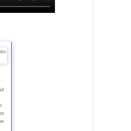
0
für
e
e
es
ne