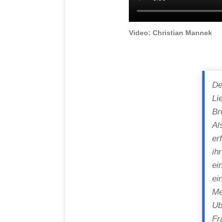
Video: Christian Mannek
De
Li
Br
Al
er
ih
ei
ei
Me
Ub
Fr