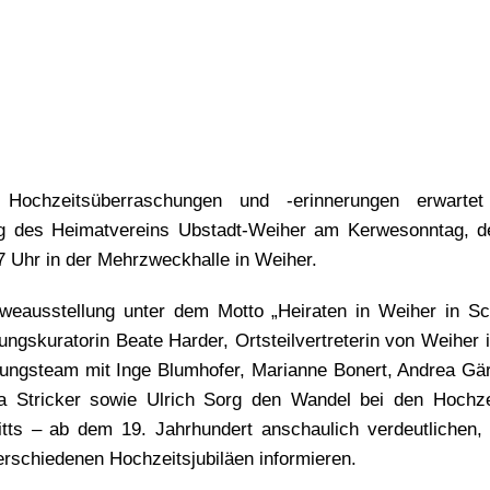
 Hochzeitsüberraschungen und -erinnerungen erwarte
ng des Heimatvereins Ubstadt-Weiher am Kerwesonntag, 
7 Uhr in der Mehrzweckhalle in Weiher.
rweausstellung unter dem Motto „Heiraten in Weiher in S
lungskuratorin Beate Harder, Ortsteilvertreterin von Weiher
tungsteam mit Inge Blumhofer, Marianne Bonert, Andrea Gär
a Stricker sowie Ulrich Sorg den Wandel bei den Hochze
tts – ab dem 19. Jahrhundert anschaulich verdeutlichen,
erschiedenen Hochzeitsjubiläen informieren.