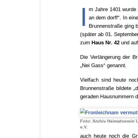
I
m Jahre 1401 wurde 
an dem dorff“. In ein
Brunnenstraße ging b
(später ab 01. Septembe
zum
Haus Nr. 42
und auf
Die Verlängerung der B
„Nei Gass“ genannt.
Vielfach sind heute no
Brunnenstraße bildete „
geraden Hausnummern de
Foto: Archiv Heimatverein 
e.V.
auch heute noch die Gru