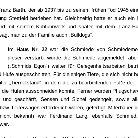
ranz Barth, der ab 1937 bis zu seinem frühen Tod 1945 ein
g Stettfeld betrieben hat. Gleichzeitig hatte er auch ein
and mit seinem Kuhfuhrwerk und später mit dem „Lanz-Bu
 sagt man zu der Familie auch „Bulldogs“.
Im
Haus Nr. 22
war die Schmiede von Schmiedemei
dieser verstarb, wurde die Schmiede abgemeldet, ab
(„Schmids Egon“) weiter für Gelegenheitsarbeiten bet
Hufe ausgeschnitten. Für diejenigen Tiere, die sich nicht b
er „Tiernotstand“, in dem die zu bearbeitenden Füße der T
 die Hufen ausschneiden konnte. Ferner wurden Pflugscha
n und geschärft, Sensen und Sichel gedengelt, sowie alle
bzw. Leiterwagen erforderlich waren, gefertigt. Miterbauer d
 nicht bekannt) war Ferdinand Lang, ebenfalls Schmie
war.