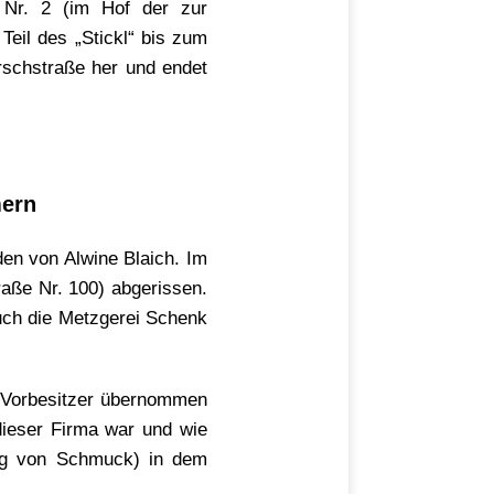
 Nr. 2 (im Hof der zur
eil des „Stickl“ bis zum
rschstraße her und endet
mern
den von Alwine Blaich. Im
aße Nr. 100) abgerissen.
uch die Metzgerei Schenk
m Vorbesitzer übernommen
 dieser Firma war und wie
ung von Schmuck) in dem