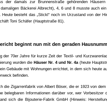
iss der damals zur Brunnenstraße gehörenden Häusern
damaligen Bäckerei Albrecht), 4, 6 und 8 musste auch ein T
Heute besteht das „Stickl“ noch im Urzustand von der Hi
häft Toni Schäfer (Hauptstraße 81).
Bericht beginnt nun mit den geraden Hausnum
 der 70er Jahre für kurze Zeit der Textil- und Kurzwarenla
ierung wurden die
Häuser Nr. 4 und Nr. 4a
(heute Hauptstr
e ein Gebäude mit Wohnungen errichtet, in dem sich heute a
Gerweck befinden.
h die Zigarrenfabrik von Albert Böser, die er 1923 von de
ine belegbaren Informationen darüber vor, wer Vorbesitzer
fand sich die Bijouterie-Fabrik GmbH (Hinweis: Herstell