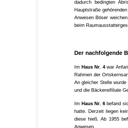
dadurch bedingten Abr
Hauptstraße gehörenden 
Anwesen Böser weichen. 
beim Raumausstattergesc
Der nachfolgende 
Im
Haus Nr. 4
war Anfang
Rahmen der Ortskernsan
An gleicher Stelle wurd
und die Bäckereifiliale 
Im
Haus Nr. 6
befand sic
hatte. Derzeit liegen ke
diese hieß. Ab 1955 be
Anwesen.