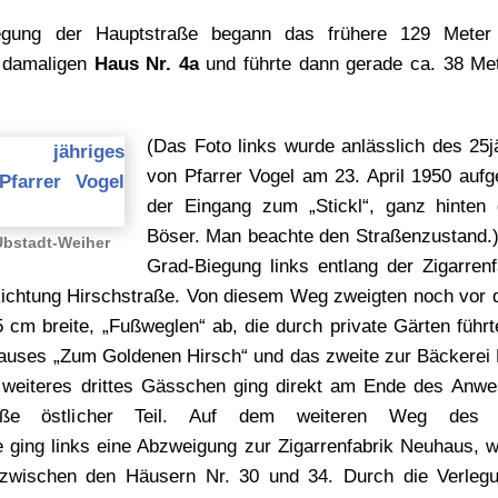
gung der Hauptstraße begann das frühere 129 Meter 
 damaligen
Haus Nr. 4a
und führte dann gerade ca. 38 Mete
(Das Foto links wurde anlässlich des 25j
von Pfarrer Vogel am 23. April 1950 auf
der Eingang zum „Stickl“, ganz hinten d
Böser. Man beachte den Straßenzustand.) 
Ubstadt-Weiher
Grad-Biegung links entlang der Zigarren
Richtung Hirschstraße. Von diesem Weg zweigten noch vo
 cm breite, „Fußweglen“ ab, die durch private Gärten führt
auses „Zum Goldenen Hirsch“ und das zweite zur Bäckerei 
 weiteres drittes Gässchen ging direkt am Ende des Anwe
raße östlicher Teil. Auf dem weiteren Weg des „S
e ging links eine Abzweigung zur Zigarrenfabrik Neuhaus, 
zwischen den Häusern Nr. 30 und 34. Durch die Verleg