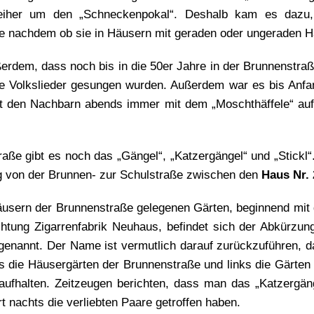
iher um den „Schneckenpokal“. Deshalb kam es dazu, 
 je nachdem ob sie in Häusern mit geraden oder ungeraden
ßerdem, dass noch bis in die 50er Jahre in der Brunnenstra
lte Volkslieder gesungen wurden. Außerdem war es bis Anfan
den Nachbarn abends immer mit dem „Moschthäffele“ au
aße gibt es noch das „Gängel“, „Katzergängel“ und „Stickl“
 von der Brunnen- zur Schulstraße zwischen den
Haus Nr. 
Häusern der Brunnenstraße gelegenen Gärten, beginnend mi
tung Zigarrenfabrik Neuhaus, befindet sich der Abkürzu
 genannt. Der Name ist vermutlich darauf zurückzuführen, d
 die Häusergärten der Brunnenstraße und links die Gärten 
aufhalten. Zeitzeugen berichten, dass man das „Katzergän
rt nachts die verliebten Paare getroffen haben.