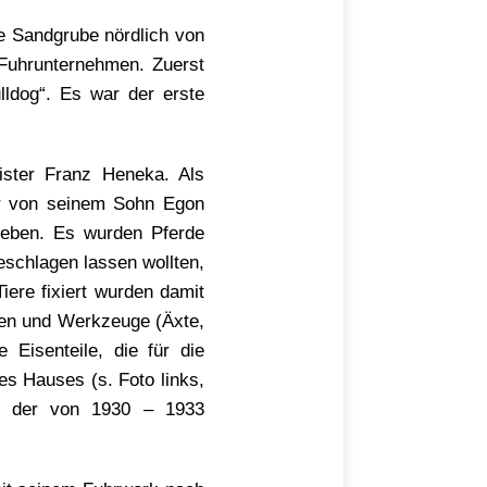
e Sandgrube nördlich von
 Fuhrunternehmen. Zuerst
lldog“. Es war der erste
ster Franz Heneka. Als
er von seinem Sohn Egon
rieben. Es wurden Pferde
eschlagen lassen wollten,
iere fixiert wurden damit
ren und Werkzeuge (Äxte,
 Eisenteile, die für die
es Hauses (s. Foto links,
d, der von 1930 – 1933