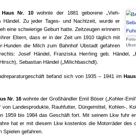
n
Haus Nr. 10
wohnte der 1881 geborene „Vieh-
n Händel. Zu jeder Tages- und Nachtzeit, wurde er
eh eine schwierige Geburt hatte. Zeitzeugen erinnern
ihrer Eltern, dass er in der Zeit um 1910 täglich mit
Foto
Ubst
er-Hunden die Milch zum Bahnhof Ubstadt gefahren
rechts: Josef Händel, Franziska Herrling geb. Händel, 
irsch), Sebastian Händel („Milichbaschdl).
adreparaturgeschäft befand sich von 1935 – 1941 im
Haus
us Nr. 16
wohnte der Großhändler Emil Böser („Kohler-Emil“
 von Landesprodukte, Rauhfutter, Düngemittel, Kohlen-, Ko
on 1959 bis 1984 das Geschäft fort. Mit seinem Lkw fuhr e
Jahre hat er mit diesem Lkw kostenlos die Motorräder de
 Spielen gefahren.