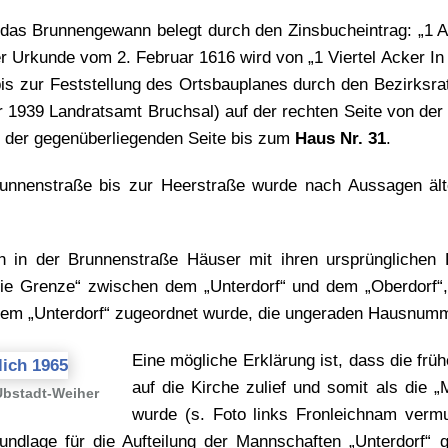
das Brunnengewann belegt durch den Zinsbucheintrag: „1 
er Urkunde vom 2. Februar 1616 wird von „1 Viertel Acker In 
is zur Feststellung des Ortsbauplanes durch den Bezirksr
r 1939 Landratsamt Bruchsal) auf der rechten Seite von der
 der gegenüberliegenden Seite bis zum
Haus Nr. 31
.
runnenstraße bis zur Heerstraße wurde nach Aussagen ält
ch in der Brunnenstraße Häuser mit ihren ursprünglichen
die Grenze“ zwischen dem „Unterdorf“ und dem „Oberdorf“,
m „Unterdorf“ zugeordnet wurde, die ungeraden Hausnumm
Eine mögliche Erklärung ist, dass die fr
auf die Kirche zulief und somit als die 
Ubstadt-Weiher
wurde (s. Foto links Fronleichnam vermut
ndlage für die Aufteilung der Mannschaften „Unterdorf“ 