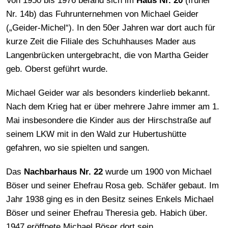
Von 1950 bis 1976 befand sich im
Haus Nr. 20
(früher
Nr. 14b) das Fuhrunternehmen von Michael Geider
(„Geider-Michel“). In den 50er Jahren war dort auch für
kurze Zeit die Filiale des Schuhhauses Mader aus
Langenbrücken untergebracht, die von Martha Geider
geb. Oberst geführt wurde.
Michael Geider war als besonders kinderlieb bekannt.
Nach dem Krieg hat er über mehrere Jahre immer am 1.
Mai insbesondere die Kinder aus der Hirschstraße auf
seinem LKW mit in den Wald zur Hubertushütte
gefahren, wo sie spielten und sangen.
Das
Nachbarhaus Nr. 22
wurde um 1900 von Michael
Böser und seiner Ehefrau Rosa geb. Schäfer gebaut. Im
Jahr 1938 ging es in den Besitz seines Enkels Michael
Böser und seiner Ehefrau Theresia geb. Habich über.
1947 eröffnete Michael Böser dort sein