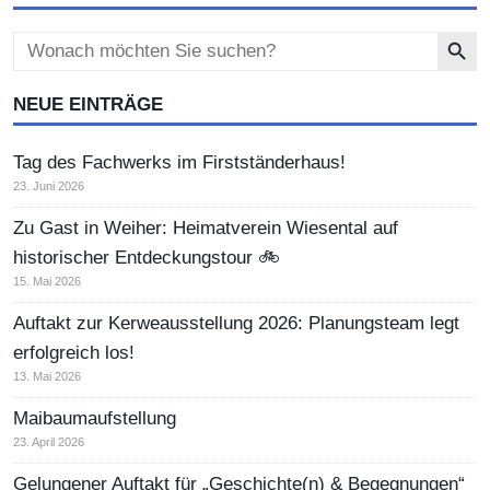
Search Button
Search
for:
NEUE EINTRÄGE
Tag des Fachwerks im Firstständerhaus!
23. Juni 2026
Zu Gast in Weiher: Heimatverein Wiesental auf
historischer Entdeckungstour 🚲
15. Mai 2026
Auftakt zur Kerweausstellung 2026: Planungsteam legt
erfolgreich los!
13. Mai 2026
Maibaumaufstellung
23. April 2026
Gelungener Auftakt für „Geschichte(n) & Begegnungen“