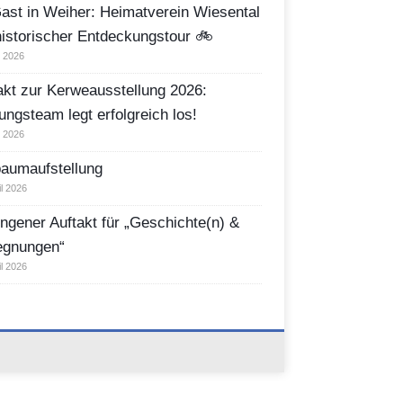
ast in Weiher: Heimatverein Wiesental
historischer Entdeckungstour 🚲
i 2026
akt zur Kerweausstellung 2026:
ungsteam legt erfolgreich los!
i 2026
aumaufstellung
il 2026
ngener Auftakt für „Geschichte(n) &
egnungen“
il 2026