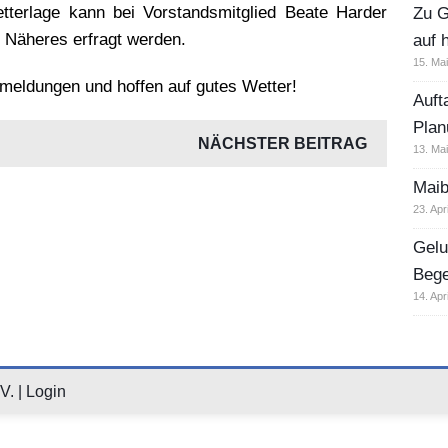
etterlage kann bei Vorstandsmitglied Beate Harder
Zu G
9 Näheres erfragt werden.
auf 
15. Ma
nmeldungen und hoffen auf gutes Wetter!
Auft
Plan
NÄCHSTER BEITRAG
13. Ma
Maib
23. Apr
Gelu
Beg
14. Apr
V. |
Login