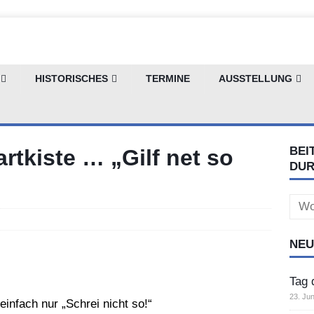
HISTORISCHES
TERMINE
AUSSTELLUNG
BEI
tkiste … „Gilf net so
DU
Sear
for:
NEU
Tag 
23. Jun
 einfach nur „Schrei nicht so!“