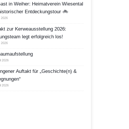
ast in Weiher: Heimatverein Wiesental
historischer Entdeckungstour 🚲
i 2026
akt zur Kerweausstellung 2026:
ungsteam legt erfolgreich los!
i 2026
aumaufstellung
il 2026
ngener Auftakt für „Geschichte(n) &
egnungen“
il 2026