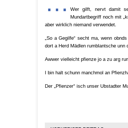
…
Wer gilft, nervt damit 
Mundartbegriff noch mit „k
aber wirklich niemand verwendet.
„So a Gegilfe“ secht ma, wenn obnd
dort a Herd Mädlen rumblantsche unn d
Awwer vielleicht pfienze jo a zu arg ru
I bin halt schunn manchmol an Pfienzh
Der „Pfienzer“ isch unser Ubstadter M