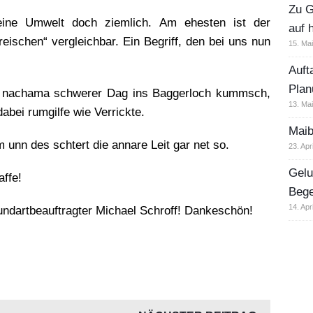
Zu G
seine Umwelt doch ziemlich. Am ehesten ist der
auf 
reischen“ vergleichbar. Ein Begriff, den bei uns nun
15. Ma
Auft
Plan
s nachama schwerer Dag ins Baggerloch kummsch,
13. Ma
abei rumgilfe wie Verrickte.
Maib
m unn des schtert die annare Leit gar net so.
23. Apr
Gelu
affe!
Beg
14. Apr
undartbeauftragter Michael Schroff! Dankeschön!