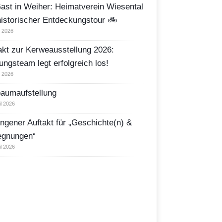
ast in Weiher: Heimatverein Wiesental
historischer Entdeckungstour 🚲
i 2026
akt zur Kerweausstellung 2026:
ungsteam legt erfolgreich los!
i 2026
aumaufstellung
il 2026
ngener Auftakt für „Geschichte(n) &
egnungen“
il 2026