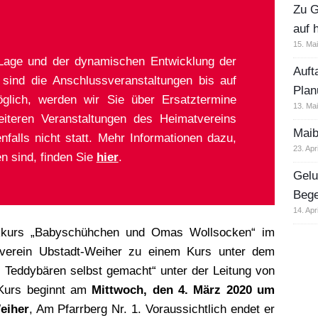
Zu G
auf 
15. Ma
Lage und der dynamischen Entwicklung der
Auft
sind die Anschlussveranstaltungen bis auf
Plan
glich, werden wir Sie über Ersatztermine
13. Ma
eiteren Veranstaltungen des Heimatvereins
Maib
nfalls nicht statt. Mehr Informationen dazu,
23. Apr
n sind, finden Sie
hier
.
Gelu
Beg
14. Apr
ckkurs „Babyschühchen und Omas Wollsocken“ im
atverein Ubstadt-Weiher zu einem Kurs unter dem
: Teddybären selbst gemacht“ unter der Leitung von
 Kurs beginnt am
Mittwoch, den 4. März 2020 um
eiher
, Am Pfarrberg Nr. 1. Voraussichtlich endet er