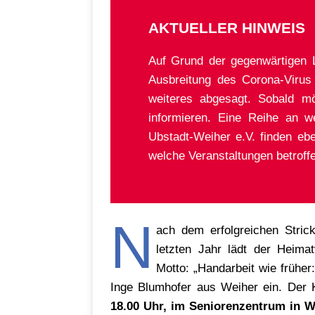
AKTUELLER HINWEIS
Auf Grund der gegenwärtigen 
Ausbreitung des Corona-Virus 
weiteres abgesagt. Sobald mö
informieren. Eine Reihe an w
Ubstadt-Weiher e.V. finden ebe
welche Veranstaltungen betroffe
N
ach dem erfolgreichen Stri
letzten Jahr lädt der Heim
Motto: „Handarbeit wie früher
Inge Blumhofer aus Weiher ein. Der
18.00 Uhr, im Seniorenzentrum in W