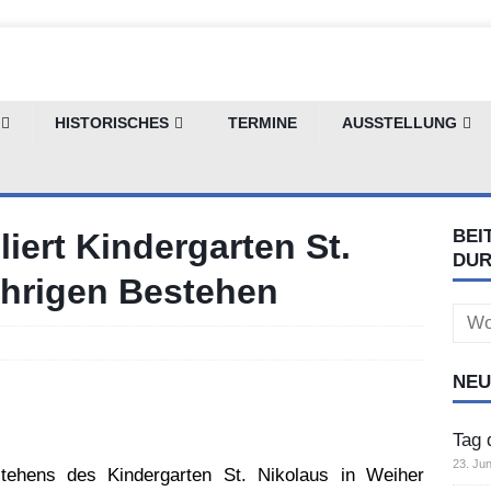
HISTORISCHES
TERMINE
AUSSTELLUNG
BEI
iert Kindergarten St.
DU
ährigen Bestehen
Sear
for:
NEU
Tag 
23. Jun
stehens des Kindergarten St. Nikolaus in Weiher