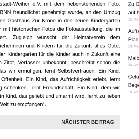
stadt-Weiher e.V. mit dem nebenstehenden Foto,
Zu G
BNN freundlichst genehmigt wurde, an den Umzug
auf 
15. Ma
en Gasthaus Zur Krone in den neuen Kindergarten
 mit historischen Fotos die Fotoausstellung, die im
Auft
chert. Zugleich wünscht der Heimatverein dem
Plan
ieherinnen und Kindern für die Zukunft alles Gute,
13. Ma
r Kindergarten für die Kinder auch in Zukunft eine
Maib
n Zitat, Verfasser unbekannt, beschreibt schön die
23. Apr
das wir ermutigen, lernt Selbstvertrauen. Ein Kind,
Gelu
ffenheit. Ein Kind, das Aufrichtigkeit erlebt, lernt
Beg
 schenken, lernt Freundschaft. Ein Kind, dem wir
14. Apr
n Kind, das geliebt und umarmt wird, lernt zu lieben
Welt zu empfangen“.
NÄCHSTER BEITRAG