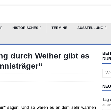
HISTORISCHES
TERMINE
AUSSTELLUNG
BEI
g durch Weiher gibt es
DU
nisträger“
Sear
for:
NEU
Tag 
23. Jun
„nein“ sagen! Und so waren es an dem sehr warmen