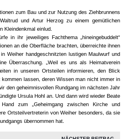
ationen zum Bau und zur Nutzung des Ziehbrunnens
 Waltrud und Artur Herzog zu einem gemütlichen
n Kleindenkmal einlud.
fe in ihr jeweiliges Fachthema „hineingebuddelt“
ionen an die Oberfläche brachten, überreichte ihnen
 in Weiher handgeschnitzten lustigen Maulwurf und
ine Überraschung. „Weil es uns als Heimatverein
eiten in unseren Ortsteilen informieren, den Blick
t kommen lassen, deren Wissen man nicht immer in
ir den geheimnisvollen Rundgang im nächsten Jahr
ündigte Ursula Hohl an. Und dann wird wieder Beate
r Hand zum „Geheimgang zwischen Kirche und
ere Ortsteilvertreterin von Weiher besonders, da sie
 Rundgangs übernommen hat.
NÄCHSTER BEITRAG