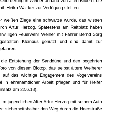
 Ölförderung in Weiher anhand von alten Bildern, die
hil. Heiko Wacker zur Verfügung stellten.
er weißen Ziege eine schwarze wurde, das wissen
urch Artur Herzog. Spätestens am Reitplatz haben
eiwilligen Feuerwehr Weiher mit Fahrer Bernd Sorg
gestellten Kleinbus genutzt und sind damit zur
gefahren.
r die Entstehung der Sanddüne und den begehrten
Foto von diesem Biotop, das selbst ältere Weiherer
h auf das wichtige Engagement des Vogelvereins
 in ehrenamtlicher Arbeit pflegen und für Helfer
insatz am 22.6.18).
 im jugendlichen Alter Artur Herzog mit seinem Auto
nst sicherheitshalber den Weg durch die Heerstraße