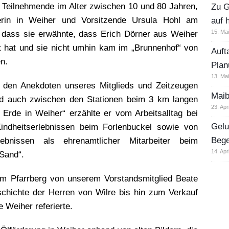
 Teilnehmende im Alter zwischen 10 und 80 Jahren,
Zu G
eterin in Weiher und Vorsitzende Ursula Hohl am
auf 
15. Ma
 dass sie erwähnte, dass Erich Dörner aus Weiher
et hat und sie nicht umhin kam im „Brunnenhof“ von
Auft
n.
Plan
13. Ma
i den Anekdoten unseres Mitglieds und Zeitzeugen
Maib
nd auch zwischen den Stationen beim 3 km langen
23. Apr
Erde in Weiher“ erzählte er vom Arbeitsalltag bei
Gelu
indheitserlebnissen beim Forlenbuckel sowie von
Beg
ebnissen als ehrenamtlicher Mitarbeiter beim
14. Apr
Sand“.
im Pfarrberg von unserem Vorstandsmitglied Beate
schichte der Herren von Wilre bis hin zum Verkauf
 Weiher referierte.