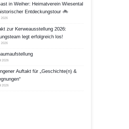
ast in Weiher: Heimatverein Wiesental
historischer Entdeckungstour 🚲
i 2026
akt zur Kerweausstellung 2026:
ungsteam legt erfolgreich los!
i 2026
aumaufstellung
il 2026
ngener Auftakt für „Geschichte(n) &
egnungen“
il 2026