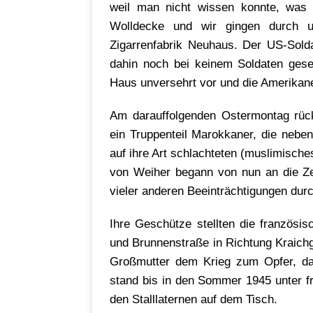
weil man nicht wissen konnte, was
Wolldecke und wir gingen durch un
Zigarrenfabrik Neuhaus. Der US-Sold
dahin noch bei keinem Soldaten ges
Haus unversehrt vor und die Amerikan
Am darauffolgenden Ostermontag rück
ein Truppenteil Marokkaner, die nebe
auf ihre Art schlachteten (muslimische
von Weiher begann von nun an die Ze
vieler anderen Beeinträchtigungen dur
Ihre Geschütze stellten die französi
und Brunnenstraße in Richtung Kraichg
Großmutter dem Krieg zum Opfer, da 
stand bis in den Sommer 1945 unter f
den Stalllaternen auf dem Tisch.