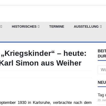
HISTORISCHES
TERMINE
AUSSTELLUNG
BEI
„Kriegskinder“ – heute:
DU
Karl Simon aus Weiher
Sear
for:
NEU
Tag 
23. Jun
eptember 1930 in Karlsruhe, verbrachte nach dem