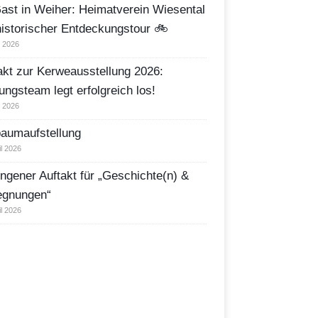
ast in Weiher: Heimatverein Wiesental
historischer Entdeckungstour 🚲
i 2026
akt zur Kerweausstellung 2026:
ungsteam legt erfolgreich los!
i 2026
aumaufstellung
il 2026
ngener Auftakt für „Geschichte(n) &
egnungen“
il 2026