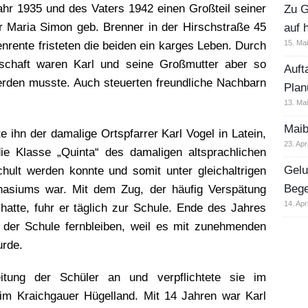
ahr 1935 und des Vaters 1942 einen Großteil seiner
Zu G
r Maria Simon geb. Brenner in der Hirschstraße 45
auf 
15. Ma
nrente fristeten die beiden ein karges Leben. Durch
tschaft waren Karl und seine Großmutter aber so
Auft
werden musste. Auch steuerten freundliche Nachbarn
Plan
13. Ma
Maib
 ihn der damalige Ortspfarrer Karl Vogel in Latein,
23. Apr
e Klasse „Quinta“ des damaligen altsprachlichen
Gelu
ult werden konnte und somit unter gleichaltrigen
Beg
asiums war. Mit dem Zug, der häufig Verspätung
14. Apr
hatte, fuhr er täglich zur Schule. Ende des Jahres
 der Schule fernbleiben, weil es mit zunehmenden
urde.
tung der Schüler an und verpflichtete sie im
m Kraichgauer Hügelland. Mit 14 Jahren war Karl