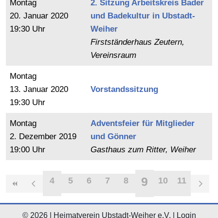
Montag
2. Sitzung Arbeitskreis Bader
20.
Januar
2020
und Badekultur in Ubstadt-
19:30 Uhr
Weiher
Firstständerhaus Zeutern,
Vereinsraum
Montag
13.
Januar
2020
Vorstandssitzung
19:30 Uhr
Montag
Adventsfeier für Mitglieder
2.
Dezember
2019
und Gönner
19:00 Uhr
Gasthaus zum Ritter, Weiher
9
4
5
6
7
8
10
11
© 2026 | Heimatverein Ubstadt-Weiher e.V. |
Login