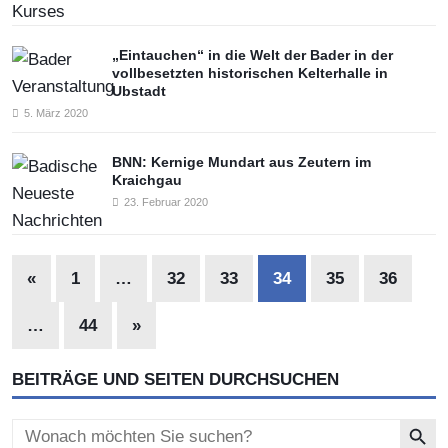
„Eintauchen“ in die Welt der Bader in der
vollbesetzten historischen Kelterhalle in
Ubstadt
5. März 2020
BNN: Kernige Mundart aus Zeutern im
Kraichgau
23. Februar 2020
«
1
…
32
33
34
35
36
…
44
»
BEITRÄGE UND SEITEN DURCHSUCHEN
Search Button
Search
for: